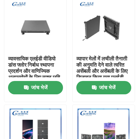
व्यावसायिक एलईडी वीडियो
व्यापार मेलों में लचीली तैनाती
डांस फ्लोर निर्बाध स्थापना
की अनुमति देने वाले त्वरित
प्रदर्शन और वाणिज्यिक
असेंबली और असेंबली के लिए
अनुप्रयोगों के लिए स्पष्ट छवि
डिज़ाइन किया गया एलईडी
वीडियो वॉल डिस्प्ले
जांच भेजें
जांच भेजें
होम
उत्पाद
वीआर दिखाएँ