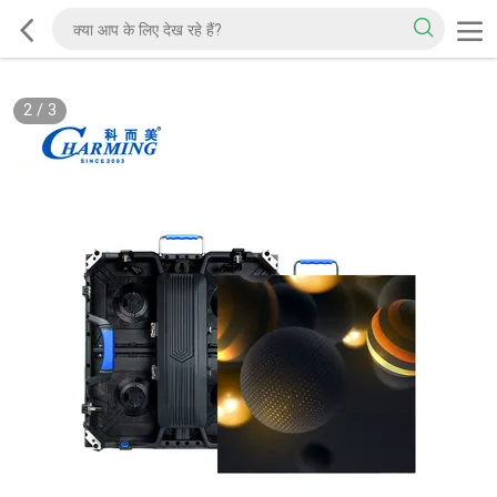
2
/
3