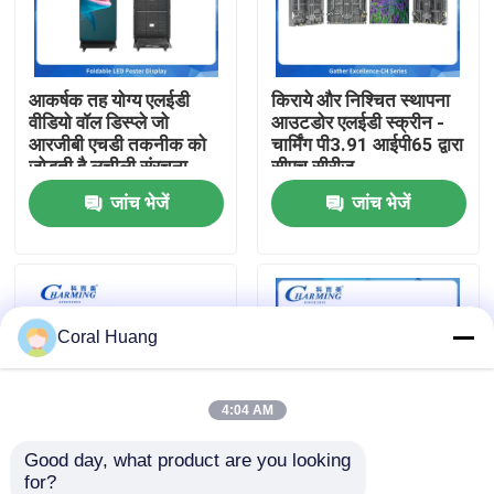
हमारे बारे में
आकर्षक तह योग्य एलईडी
किराये और निश्चित स्थापना
वीडियो वॉल डिस्प्ले जो
आउटडोर एलईडी स्क्रीन -
फैक्टरी यात्रा
आरजीबी एचडी तकनीक को
चार्मिंग पी3.91 आईपी65 द्वारा
जोड़ती है लचीली संरचना
सीएच सीरीज
ऊर्जा संरक्षण और घटनाओं के
जांच भेजें
जांच भेजें
गुणवत्ता नियंत्रण
लिए एकदम सही ध्वनि प्रणाली
में निर्मित
हमसे संपर्क करें
Coral Huang
समाचार
एक बोली का अनुरोध
4:04 AM
Good day, what product are you looking 
एलईडी वीडियो दीवार प्रदर्शन
for?
आकर्षक जलरोधक आउटडोर
हाई-रिफ्रेश आउटडोर एलईडी