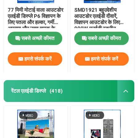
77 मिमी मोटाई वाला आउटडोर
SMD1921 बहुउद्देशीय
एलईडी डिस्प्ले P6 विज्ञापन के
आउटडोर एलईडी दीवारें,
लिए पतला और हल्का, गर्मी
विज्ञापन आउटडोर के लिए
अपव्यय और उच्च चमक के
900W एलईडी स्क्रीन
साथ
सबसे अच्छी कीमत
सबसे अच्छी कीमत
हमसे संपर्क करें
हमसे संपर्क करें
रेंटल एलईडी डिस्प्ले
(418)