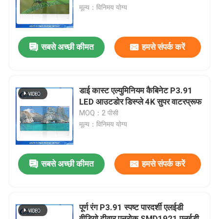
मूल्य：विनिमय योग्य
हमारे बारे में
सबसे अच्छी कीमत
हमसे संपर्क करें
फैक्टरी यात्रा
गुणवत्ता नियंत्रण
डाई कास्ट एल्युमिनियम कैबिनेट P3.91
LED आउटडोर डिस्प्ले 4K सुपर वाटरप्रूफ
MOQ：2 पीसी
हमसे संपर्क करें
मूल्य：विनिमय योग्य
समाचार
सबसे अच्छी कीमत
हमसे संपर्क करें
एक बोली का अनुरोध
पूर्ण रंग P3.91 स्पष्ट पारदर्शी एलईडी
एलईडी वीडियो दीवार प्रदर्शन
वीडियो दीवार पनरोक SMD1921 एलईडी