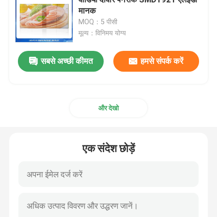
मानक
MOQ：5 पीसी
पारदर्शी एलईडी वीडियो दीवार
मूल्य：विनिमय योग्य
आउटडोर एलईडी वीडियो दीवार
सबसे अच्छी कीमत
हमसे संपर्क करें
रेंटल एलईडी डिस्प्ले
और देखो
इंडोर फिक्स्ड एलईडी डिस्प्ले
एक संदेश छोड़ें
फाइन पिच एलईडी डिस्प्ले
इंडोर एलईडी डिस्प्ले मॉड्यूल
आरजीबी एलईडी पट्टी प्रकाश