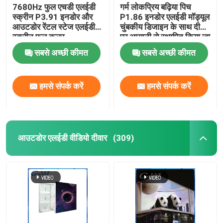
7680Hz फुल एचडी एलईडी
गर्म लोकप्रिय बढ़िया पिच
स्क्रीन P3.91 इनडोर और
P1.86 इनडोर एलईडी मॉड्यूल
आउटडोर रेंटल स्टेज एलईडी
चुंबकीय डिजाइन के साथ दीवार
स्क्रीन फुल कलर
पर आसानी से स्थापित किया जा
सकता है
सबसे अच्छी कीमत
सबसे अच्छी कीमत
हमसे संपर्क करें
हमसे संपर्क करें
आउटडोर एलईडी वीडियो दीवार
(309)