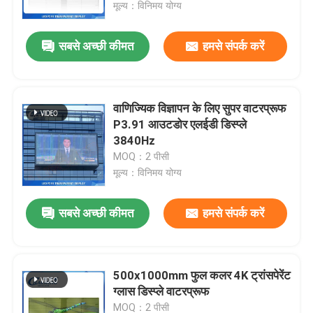
मूल्य：विनिमय योग्य
सबसे अच्छी कीमत
हमसे संपर्क करें
वाणिज्यिक विज्ञापन के लिए सुपर वाटरप्रूफ
P3.91 आउटडोर एलईडी डिस्प्ले
3840Hz
MOQ：2 पीसी
मूल्य：विनिमय योग्य
सबसे अच्छी कीमत
हमसे संपर्क करें
होम
उत्पाद
500x1000mm फुल कलर 4K ट्रांसपेरेंट
ग्लास डिस्प्ले वाटरप्रूफ
वीआर दिखाएँ
MOQ：2 पीसी