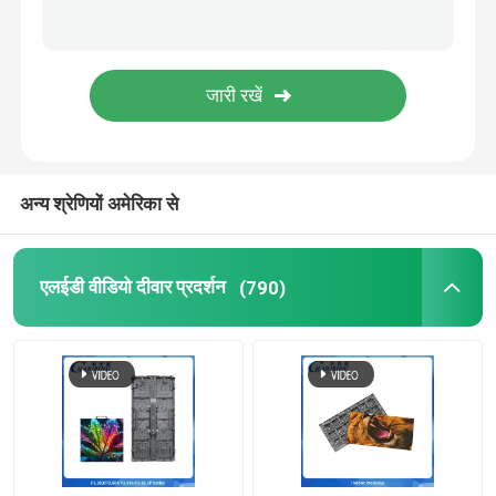
एलईडी डांस फ्लोर
एलईडी पिक्सेल रोशनी
एलईडी लचीला प्रदर्शन
अन्य श्रेणियों अमेरिका से
एलईडी मेष स्क्रीन
एलईडी वीडियो दीवार प्रदर्शन
(790)
आउटडोर एलईडी ट्यूब