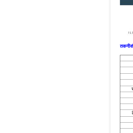
तकनीकी 
स