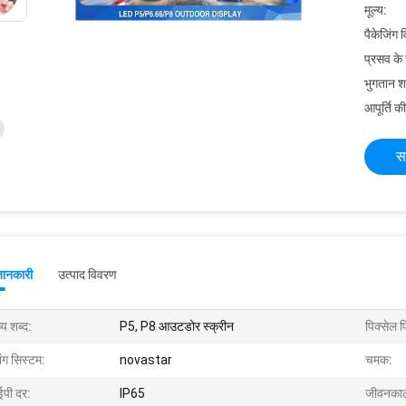
मूल्य:
पैकेजिंग 
प्रसव के
भुगतान शर्त
आपूर्ति की
स
जानकारी
उत्पाद विवरण
्य शब्द:
P5, P8 आउटडोर स्क्रीन
पिक्सेल 
ंग सिस्टम:
novastar
चमक:
ी ​​दर:
IP65
जीवनका