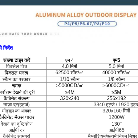
निर्देश
संख्या टाइप करें
एम 4
एम5
पिक्सेल पिच
4.0 मिमी
5.0 मिमी
62500 डॉट/㎡
40000 डॉट/㎡
पिक्सल घनत्व
स्कैन का प्रकार
1/10 स्कैन
1/8 स्कैन
≥5000CD/㎡
≥6000CD/㎡
चमक
र्वोत्तम देखने की दूरी
≥4M
≥5M
कैबिनेट संकल्प
320x240
256x192
ताज़ा दर(हर्ट्ज)
3840 हर्ट्ज / 1920 हर्ट्
320x160 मिमी
मॉड्यूल का आकार
कैबिनेट मैक्स पावर
1200W
देखने का दृष्टिकोण
130°
आईपी ​​दर
आईपी65
कैबिनेट सामग्री
मैग्नीशियम/एल्यूमीनियम मिश्र