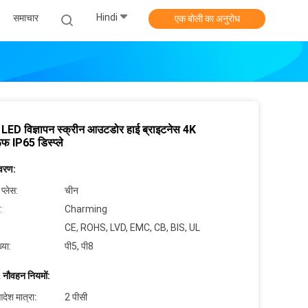
Hindi
समाचार
एक बोली का अनुरोध
LED विज्ञापन स्क्रीन आउटडोर हाई ब्राइटनेस 4K
ूफ IP65 डिस्प्ले
िवरण:
 प्लेस:
चीन
:
Charming
CE, ROHS, LVD, EMC, CB, BIS, UL
्या:
पी5, पी8
 नौवहन नियमों:
देश मात्रा:
2 पीसी