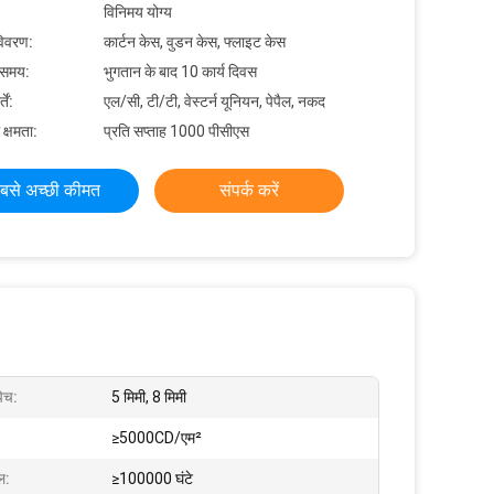
विनिमय योग्य
विवरण:
कार्टन केस, वुडन केस, फ्लाइट केस
 समय:
भुगतान के बाद 10 कार्य दिवस
ें:
एल/सी, टी/टी, वेस्टर्न यूनियन, पेपैल, नकद
 क्षमता:
प्रति सप्ताह 1000 पीसीएस
बसे अच्छी कीमत
संपर्क करें
पिच:
5 मिमी, 8 मिमी
≥5000CD/एम²
ल:
≥100000 घंटे