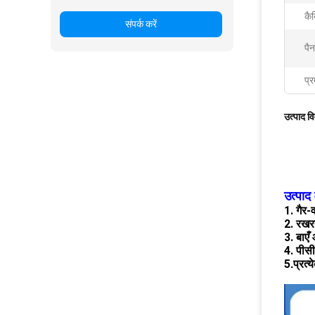
कैब
संपर्क करें
पै
प्र
उत्पाद व
उत्पाद 
1. गैर
2. रखर
3. बाएँ
4. पीसी
5
प्रत्
.