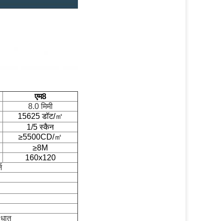
एम8
8.0 मिमी
15625 डॉट/
㎡
1/5 स्कैन
≥5500CD/㎡
≥8M
160x120
ज
 धातु