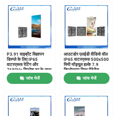
P3.91 वाइब्रेंट विज्ञापन
आउटडोर एलईडी वीडियो वॉल
डिस्प्ले के लिए IP65
IP65 वाटरप्रूफ 500x500
वाटरप्रूफ रेटिंग और
मिमी मॉड्यूल हल्के 7.9
7680Hz रिफ्रेश दर के साथ
किलोग्राम रियर मेंटेनेंस
आउटडोर एलईडी वीडियो वॉल
किराये के मंच और आउटडोर
जांच भेजें
जांच भेजें
इवेंट के लिए आदर्श
होम
उत्पाद
वीआर दिखाएँ