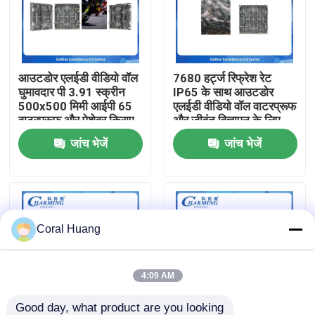
हमारे बारे में
आउटडोर एलईडी वीडियो वॉल
7680 हर्ट्ज रिफ्रेश रेट
फैक्टरी यात्रा
घुमावदार पी 3.91 स्क्रीन
IP65 के साथ आउटडोर
500x500 मिमी आईपी 65
एलईडी वीडियो वॉल वाटरप्रूफ
वाटरप्रूफ और पेशेवर किराए
और जीवंत विज्ञापन के लिए
गुणवत्ता नियंत्रण
के लिए 3500nit चमक के
500x500 मिमी कैबिनेट
जांच भेजें
जांच भेजें
साथ
आकार
हमसे संपर्क करें
समाचार
Coral Huang
एक बोली का अनुरोध
4:09 AM
एलईडी वीडियो दीवार प्रदर्शन
Good day, what product are you looking 