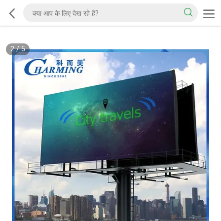
2
/
5