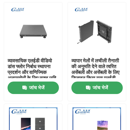
व्यावसायिक एलईडी वीडियो
व्यापार मेलों में लचीली तैनाती
डांस फ्लोर निर्बाध स्थापना
की अनुमति देने वाले त्वरित
प्रदर्शन और वाणिज्यिक
असेंबली और असेंबली के लिए
अनुप्रयोगों के लिए स्पष्ट छवि
डिज़ाइन किया गया एलईडी
वीडियो वॉल डिस्प्ले
जांच भेजें
जांच भेजें
होम
उत्पाद
वीआर दिखाएँ