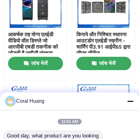
हमारे बारे में
आकर्षक तह योग्य एलईडी
किराये और निश्चित स्थापना
फैक्टरी यात्रा
वीडियो वॉल डिस्प्ले जो
आउटडोर एलईडी स्क्रीन -
आरजीबी एचडी तकनीक को
चार्मिंग पी3.91 आईपी65 द्वारा
जोड़ती है लचीली संरचना
सीएच सीरीज
गुणवत्ता नियंत्रण
ऊर्जा संरक्षण और घटनाओं के
जांच भेजें
जांच भेजें
लिए एकदम सही ध्वनि प्रणाली
में निर्मित
हमसे संपर्क करें
समाचार
Coral Huang
एक बोली का अनुरोध
11:01 AM
एलईडी वीडियो दीवार प्रदर्शन
Good day, what product are you looking 