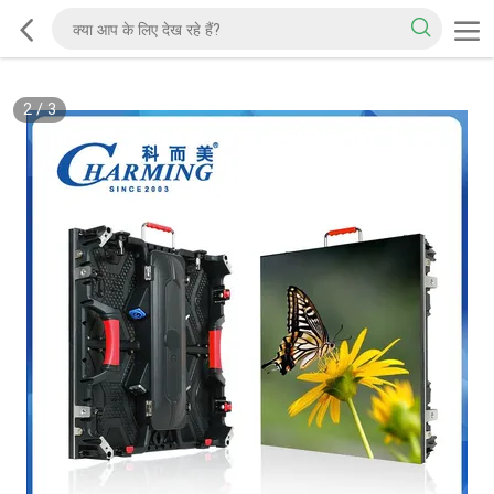
2
/
3