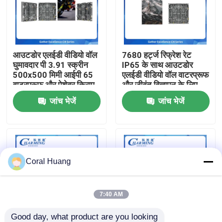
हमारे बारे में
आउटडोर एलईडी वीडियो वॉल
7680 हर्ट्ज रिफ्रेश रेट
फैक्टरी यात्रा
घुमावदार पी 3.91 स्क्रीन
IP65 के साथ आउटडोर
500x500 मिमी आईपी 65
एलईडी वीडियो वॉल वाटरप्रूफ
वाटरप्रूफ और पेशेवर किराए
और जीवंत विज्ञापन के लिए
गुणवत्ता नियंत्रण
के लिए 3500nit चमक के
500x500 मिमी कैबिनेट
जांच भेजें
जांच भेजें
साथ
आकार
हमसे संपर्क करें
समाचार
Coral Huang
एक बोली का अनुरोध
7:40 AM
एलईडी वीडियो दीवार प्रदर्शन
Good day, what product are you looking 