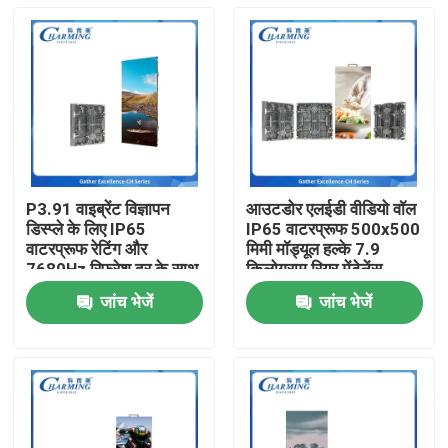
P3.91 वाइब्रेंट विज्ञापन
आउटडोर एलईडी वीडियो वॉल
डिस्प्ले के लिए IP65
IP65 वाटरप्रूफ 500x500
वाटरप्रूफ रेटिंग और
मिमी मॉड्यूल हल्के 7.9
7680Hz रिफ्रेश दर के साथ
किलोग्राम रियर मेंटेनेंस
आउटडोर एलईडी वीडियो वॉल
किराये के मंच और आउटडोर
जांच भेजें
जांच भेजें
इवेंट के लिए आदर्श
होम
उत्पाद
वीआर दिखाएँ