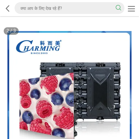
2
/
3