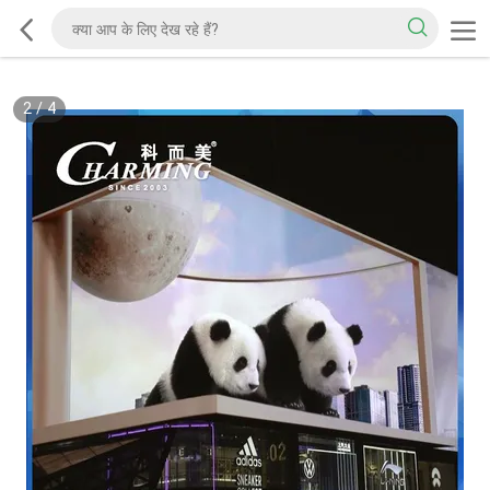
2
/
4