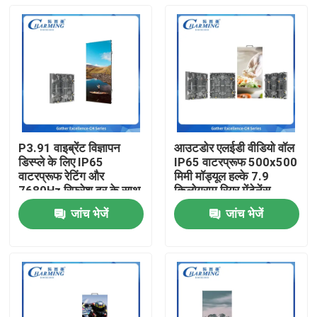
P3.91 वाइब्रेंट विज्ञापन
आउटडोर एलईडी वीडियो वॉल
डिस्प्ले के लिए IP65
IP65 वाटरप्रूफ 500x500
वाटरप्रूफ रेटिंग और
मिमी मॉड्यूल हल्के 7.9
7680Hz रिफ्रेश दर के साथ
किलोग्राम रियर मेंटेनेंस
आउटडोर एलईडी वीडियो वॉल
किराये के मंच और आउटडोर
जांच भेजें
जांच भेजें
इवेंट के लिए आदर्श
होम
उत्पाद
वीआर दिखाएँ