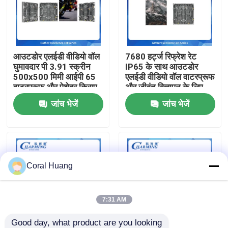
हमारे बारे में
आउटडोर एलईडी वीडियो वॉल
7680 हर्ट्ज रिफ्रेश रेट
फैक्टरी यात्रा
घुमावदार पी 3.91 स्क्रीन
IP65 के साथ आउटडोर
500x500 मिमी आईपी 65
एलईडी वीडियो वॉल वाटरप्रूफ
वाटरप्रूफ और पेशेवर किराए
और जीवंत विज्ञापन के लिए
गुणवत्ता नियंत्रण
के लिए 3500nit चमक के
500x500 मिमी कैबिनेट
जांच भेजें
जांच भेजें
साथ
आकार
हमसे संपर्क करें
समाचार
Coral Huang
एक बोली का अनुरोध
7:31 AM
एलईडी वीडियो दीवार प्रदर्शन
Good day, what product are you looking 