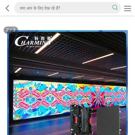
2
/
3