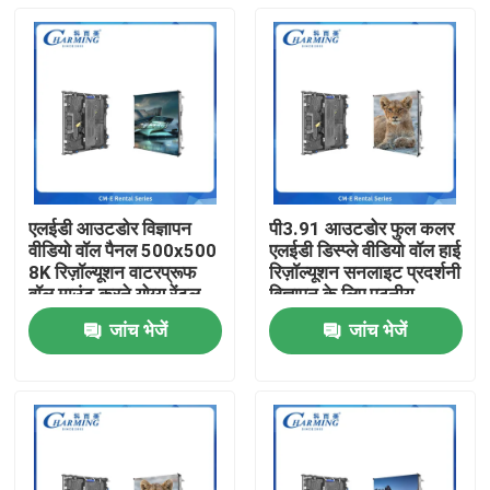
एलईडी आउटडोर विज्ञापन
पी3.91 आउटडोर फुल कलर
वीडियो वॉल पैनल 500x500
एलईडी डिस्प्ले वीडियो वॉल हाई
8K रिज़ॉल्यूशन वाटरप्रूफ
रिज़ॉल्यूशन सनलाइट प्रदर्शनी
वॉल माउंट करने योग्य रेंटल
विज्ञापन के लिए पठनीय
डिस्प्ले
जांच भेजें
जांच भेजें
होम
उत्पाद
वीआर दिखाएँ