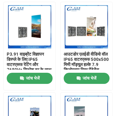
P3.91 वाइब्रेंट विज्ञापन
आउटडोर एलईडी वीडियो वॉल
डिस्प्ले के लिए IP65
IP65 वाटरप्रूफ 500x500
वाटरप्रूफ रेटिंग और
मिमी मॉड्यूल हल्के 7.9
7680Hz रिफ्रेश दर के साथ
किलोग्राम रियर मेंटेनेंस
आउटडोर एलईडी वीडियो वॉल
किराये के मंच और आउटडोर
जांच भेजें
जांच भेजें
इवेंट के लिए आदर्श
होम
उत्पाद
वीआर दिखाएँ