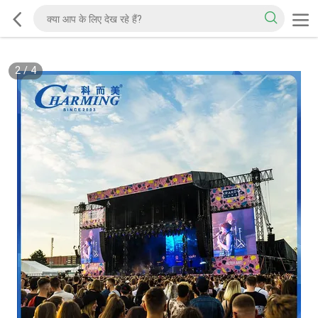
2
/
4