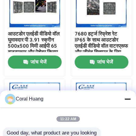
हमारे बारे में
आउटडोर एलईडी वीडियो वॉल
7680 हर्ट्ज रिफ्रेश रेट
फैक्टरी यात्रा
घुमावदार पी 3.91 स्क्रीन
IP65 के साथ आउटडोर
500x500 मिमी आईपी 65
एलईडी वीडियो वॉल वाटरप्रूफ
वाटरप्रूफ और पेशेवर किराए
और जीवंत विज्ञापन के लिए
गुणवत्ता नियंत्रण
के लिए 3500nit चमक के
500x500 मिमी कैबिनेट
जांच भेजें
जांच भेजें
साथ
आकार
हमसे संपर्क करें
समाचार
Coral Huang
एक बोली का अनुरोध
11:22 AM
एलईडी वीडियो दीवार प्रदर्शन
Good day, what product are you looking 