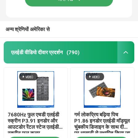
अन्य श्रेणियों अमेरिका से
एलईडी वीडियो दीवार प्रदर्शन
(790)
होम
7680Hz फुल एचडी एलईडी
गर्म लोकप्रिय बढ़िया पिच
उत्पाद
स्क्रीन P3.91 इनडोर और
P1.86 इनडोर एलईडी मॉड्यूल
आउटडोर रेंटल स्टेज एलईडी
चुंबकीय डिजाइन के साथ दीवार
स्क्रीन फुल कलर
पर आसानी से स्थापित किया जा
वीआर दिखाएँ