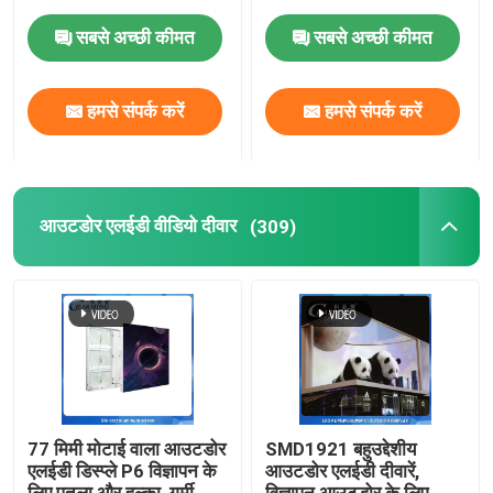
सबसे अच्छी कीमत
सबसे अच्छी कीमत
पारदर्शी एलईडी वीडियो दीवार
हमसे संपर्क करें
हमसे संपर्क करें
आउटडोर एलईडी वीडियो दीवार
रेंटल एलईडी डिस्प्ले
आउटडोर एलईडी वीडियो दीवार
(309)
इंडोर फिक्स्ड एलईडी डिस्प्ले
फाइन पिच एलईडी डिस्प्ले
इंडोर एलईडी डिस्प्ले मॉड्यूल
77 मिमी मोटाई वाला आउटडोर
SMD1921 बहुउद्देशीय
एलईडी डिस्प्ले P6 विज्ञापन के
आउटडोर एलईडी दीवारें,
आरजीबी एलईडी पट्टी प्रकाश