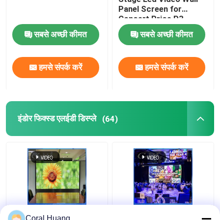
Panel Screen for
Concert Price,P3
Rental Outdoor Led
सबसे अच्छी कीमत
सबसे अच्छी कीमत
Display Screen
Outdoor Led Screen
हमसे संपर्क करें
हमसे संपर्क करें
इंडोर फिक्स्ड एलईडी डिस्प्ले
(64)
पिक्सेल पिथ P1.5MM इंडोर
ROSH 200W LED वीडियो
Coral Huang