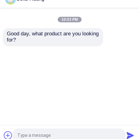
फिक्स्ड एलईडी डिस्प्ले IP42
डिस्प्ले पैनल, एंटी कोलिशन
बहुउद्देशीय
इंडोर वीडियो वॉल
10:03 PM
सबसे अच्छी कीमत
सबसे अच्छी कीमत
Good day, what product are you looking 
for?
हमसे संपर्क करें
हमसे संपर्क करें
और देखो
होम
हमारे बारे में
हमसे संपर्क करें
Desktop Site
साइटमैप
गोपनीयता नीति
गुणवत्ता
एलईडी वीडियो दीवार प्रदर्शन
चीन का
कारखाना.Copyright © 2026 Charming Co., Ltd.. All