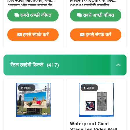
लिए पतला और हल्का, गर्मी
विज्ञापन आउटडोर के लिए
अपव्यय और उच्च चमक के
900W एलईडी स्क्रीन
साथ
एलईडी डांस फ्लोर
सबसे अच्छी कीमत
सबसे अच्छी कीमत
एलईडी पिक्सेल रोशनी
हमसे संपर्क करें
हमसे संपर्क करें
एलईडी लचीला प्रदर्शन
रेंटल एलईडी डिस्प्ले
(417)
एलईडी मेष स्क्रीन
आउटडोर एलईडी ट्यूब
Waterproof Giant
Stage Led Video Wall