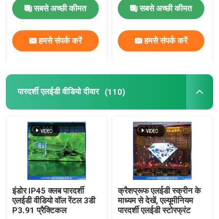
सकता है
सबसे अच्छी कीमत
सबसे अच्छी कीमत
हमारे बारे में
हमसे संपर्क करें
हमसे संपर्क करें
फैक्टरी यात्रा
गुणवत्ता नियंत्रण
पारदर्शी एलईडी वीडियो दीवार
(110)
हमसे संपर्क करें
समाचार
एक बोली का अनुरोध
इंडोर IP45 क्लब पारदर्शी
क्रैशप्रूफ एलईडी स्क्रीन के
एलईडी वीडियो वॉल रेंटल 3डी
माध्यम से देखें, एल्यूमीनियम
P3.91 प्रैक्टिकल
पारदर्शी एलईडी स्टोरफ्रंट
एलईडी वीडियो दीवार प्रदर्शन